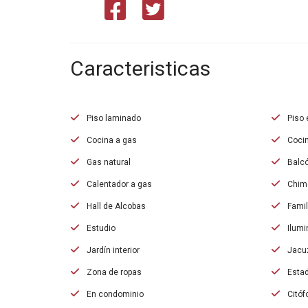
Caracteristicas
Piso laminado
Piso 
Cocina a gas
Cocin
Gas natural
Balc
Calentador a gas
Chim
Hall de Alcobas
Fami
Estudio
Ilumi
Jardín interior
Jacu
Zona de ropas
Estad
En condominio
Citóf