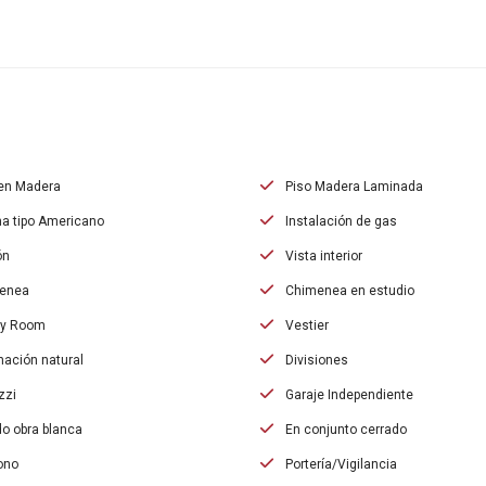
en Madera
Piso Madera Laminada
a tipo Americano
Instalación de gas
ón
Vista interior
enea
Chimenea en estudio
ly Room
Vestier
nación natural
Divisiones
zzi
Garaje Independiente
o obra blanca
En conjunto cerrado
ono
Portería/Vigilancia