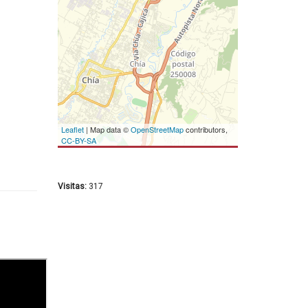
Leaflet
| Map data ©
OpenStreetMap
contributors,
CC-BY-SA
Visitas:
317