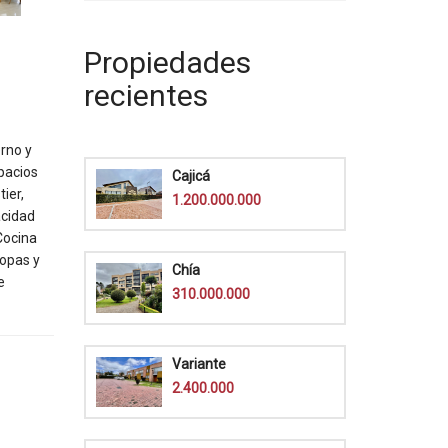
Propiedades
recientes
erno y
pacios
Cajicá
ier,
1.200.000.000
acidad
Cocina
ropas y
Chía
e
310.000.000
Variante
2.400.000