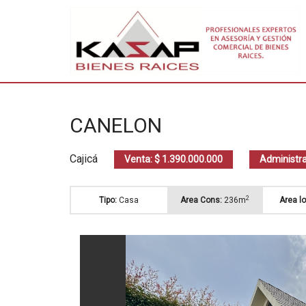
CANELON
Cajicá
Venta: $ 1.390.000.000
Administra
2
Tipo:
Casa
Area Cons:
236m
Area lo